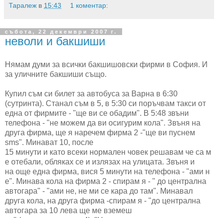
Таралеж
в
15:43
1 коментар:
събота, 22 декември 2007 г.
неволи и бакшиши
Нямам думи за всички бакшишовски фирми в София. И
за уличните бакшиши също.
Купил съм си билет за автобуса за Варна в 6:30
(сутринта). Станал съм в 5, в 5:30 си поръчвам такси от
една от фирмите - "ще ви се обадим". В 5:48 звъни
телефона - "не можем да ви осигурим кола". Звъня на
друга фирма, ще я наречем фирма 2 -"ще ви пуснем
sms". Минават 10, после
15 минути и като всеки нормален човек решавам че са м
е отебали, обляках се и излязах на улицата. Звъня и
на още една фирма, вися 5 минути на телефона - "ами н
е". Минава кола на фирма 2 - спирам я - " до централна
автогара" - "ами не, не ми се кара до там". Минавал
друга кола, на друга фирма -спирам я - "до централна
автогара за 10 лева ще ме вземеш