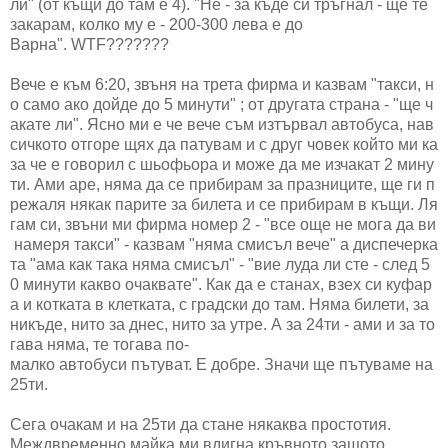
ли" (от къщи до там е 4). "Не - за къде си тръгнал - ще те
закарам, колко му е - 200-300 лева е до
Варна". WTF???????
Вече е към 6:20, звъня на трета фирма и казвам "такси, н
о само ако дойде до 5 минути" ; от другата страна - "ще ч
акате ли". Ясно ми е че вече съм изтървал автобуса, нав
сичкото отгоре щях да патувам и с друг човек който ми ка
за че е говорил с шьофьора и може да ме изчакат 2 мину
ти. Ами аре, няма да се прибирам за празниците, ще ги п
режаля някак парите за билета и се прибирам в къщи. Ля
гам си, звъни ми фирма номер 2 - "все още не мога да ви
намеря такси" - казвам "няма смисъл вече" а диспечерка
та "ама как така няма смисъл" - "вие луда ли сте - след 5
0 минути какво очаквате". Как да е станах, взех си куфар
а и котката в клетката, с градски до там. Няма билети, за
никъде, нито за днес, нито за утре. А за 24ти - ами и за то
гава няма, те тогава по-
малко автобуси пътуват. Е добре. Значи ще пътуваме на
25ти.
Сега очакам и на 25ти да стане някаква простотия.
Междвременно майка ми вдигна кръвното защото