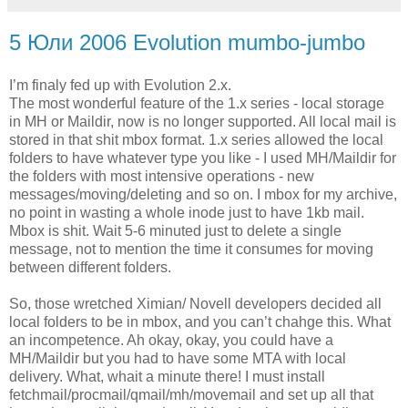
5 Юли 2006 Evolution mumbo-jumbo
I’m finaly fed up with Evolution 2.x.
The most wonderful feature of the 1.x series - local storage
in MH or Maildir, now is no longer supported. All local mail is
stored in that shit mbox format. 1.x series allowed the local
folders to have whatever type you like - I used MH/Maildir for
the folders with most intensive operations - new
messages/moving/deleting and so on. I mbox for my archive,
no point in wasting a whole inode just to have 1kb mail.
Mbox is shit. Wait 5-6 minuted just to delete a single
message, not to mention the time it consumes for moving
between different folders.
So, those wretched Ximian/ Novell developers decided all
local folders to be in mbox, and you can’t chahge this. What
an incompetence. Ah okay, okay, you could have a
MH/Maildir but you had to have some MTA with local
delivery. What, whait a minute there! I must install
fetchmail/procmail/qmail/mh/movemail and set up all that