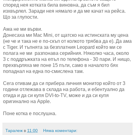
според нея котката била виновна, да съм я бил
изхвърлел. Заради нея нямало и да ме качат на рейса.
Що за глупости.
Ама не ми върви.
Донесаха ми Mac Mini, от щатско на истинската му цена
(не че и така не е по-скъп от колкото трябва да е). Да ама
с Tiger. И тъпнята за безплатния Leopard който ми се
полага не ми разпонава серийния. Няколко часа, около
3 с поддръжката на епъл по телефона - 30 пари. И нищо,
прехвърляха ме поне 15 пъти, само в началото бях
попаднал на една по-смислена там.
Сега отивам да си прибера личния монитор който от 3
години отлежава в склада на работа, и ебентуално да
отида и да си купя DVI-to-TV, може и да си купя
оригинално на Apple.
Поне котка е послушна.
Таралеж
в
11:00
Няма коментари: