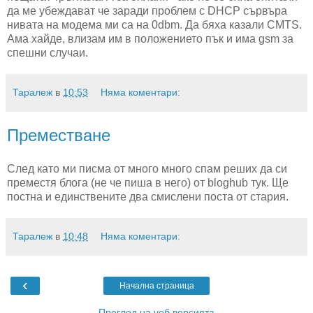
да ме убеждават че заради проблем с DHCP сървъра
нивата на модема ми са на 0dbm. Да бяха казали CMTS.
Ама хайде, влизам им в положението пък и има gsm за
спешни случаи.
Таралеж
в
10:53
Няма коментари:
Преместване
След като ми писма от много много спам реших да си
преместя блога (не че пиша в него) от bloghub тук. Ще
постна и единствените два смислени поста от стария.
Таралеж
в
10:48
Няма коментари:
‹
Начална страница
Преглед на уеб версията