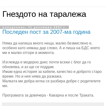
Гнездото на таралежа
понеделник, 31 декември 2007 г.
Последен пост за 2007-ма година
Няма да напиша много неща, малко безмислено е,
особено като нямаш дар слово. А и пиша на БДС което
ми е малко отгоре в момента.
Изглежда е модерно днес почти всеки с блог да го
обновява, и аз ще се поддам.
Имам една история за кабели, качество и доброто старо
време. Но и нея няма да разкажа.
Малката ми добра котка се разбира добре с родителите
ми.
Програмата за довечера - Каварна и после Траката.