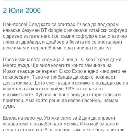
2 Юли 2006
Най-после! След като се опитвах 2 часа да подкарам
някакъв безумен BT dongle с някакаъв китайски софтуер
с дривер вътре в него (т.е. самия софтуер е със статично
линкнат драйвер, и драйвер в бозата не се инсталира)
вече имам интернет. Време е да напиша нещо тук.
През изминалата седмица 2 неща - Cisco Expo и дъжд.
Много дъжд. Ще видя колегите които заминаха на
Иракли как ще се върнат. Cisco Expo в едно кино дето не
го харесвам. Тъпо че трябваше да ходя с покана от
друга фирма. Щото сме гъзари и всичкото раздадахме на
клиентелата която не дойде. 99% от хората от
изложителите. Хубаво че поне виждаш стари колеги и
приятели. Ама който реши да излее басейна.. нямам
думи.
Евала на евротур. Успяха само за 2 дни да оправят
усилвателите на кабелната мрежа. Или май заваля и
нещатат тръгнаха. А за онлайн - ако не се бяха опитали